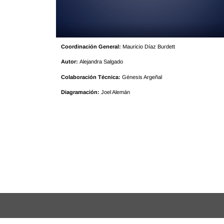
Coordinación General:
Mauricio Díaz Burdett
Autor:
Alejandra Salgado
Colaboración Técnica:
Génesis Argeñal
Diagramación:
Joel Alemán