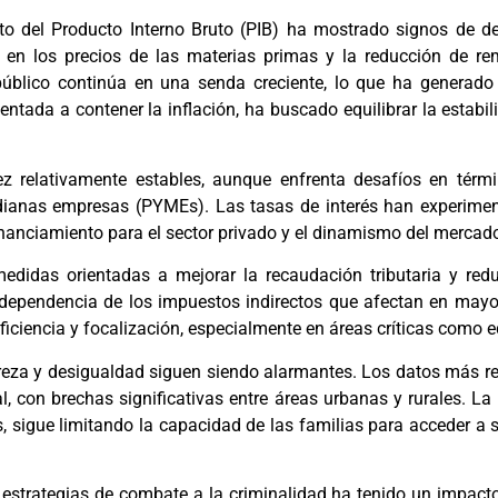
o del Producto Interno Bruto (PIB) ha mostrado signos de des
d en los precios de las materias primas y la reducción de r
úblico continúa en una senda creciente, lo que ha generado 
ientada a contener la inflación, ha buscado equilibrar la estabi
dez relativamente estables, aunque enfrenta desafíos en térmi
ianas empresas (PYMEs). Las tasas de interés han experiment
 financiamiento para el sector privado y el dinamismo del mercado
didas orientadas a mejorar la recaudación tributaria y reduc
a dependencia de los impuestos indirectos que afectan en mayo
iciencia y focalización, especialmente en áreas críticas como e
breza y desigualdad siguen siendo alarmantes. Los datos más r
, con brechas significativas entre áreas urbanas y rurales. La 
os, sigue limitando la capacidad de las familias para acceder a 
estrategias de combate a la criminalidad ha tenido un impacto