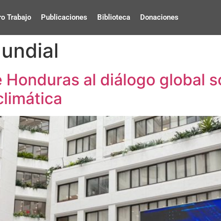
o Trabajo
Publicaciones
Biblioteca
Donaciones
undial
 Honduras al diálogo global s
climática