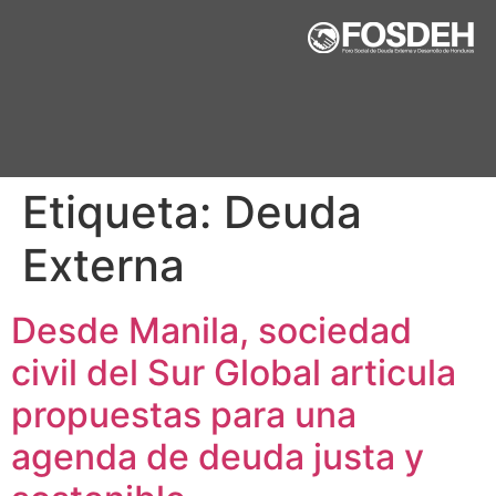
Etiqueta:
Deuda
Externa
Desde Manila, sociedad
civil del Sur Global articula
propuestas para una
agenda de deuda justa y