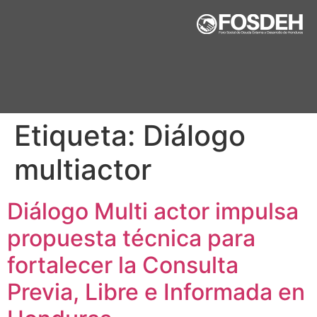
Etiqueta:
Diálogo
multiactor
Diálogo Multi actor impulsa
propuesta técnica para
fortalecer la Consulta
Previa, Libre e Informada en