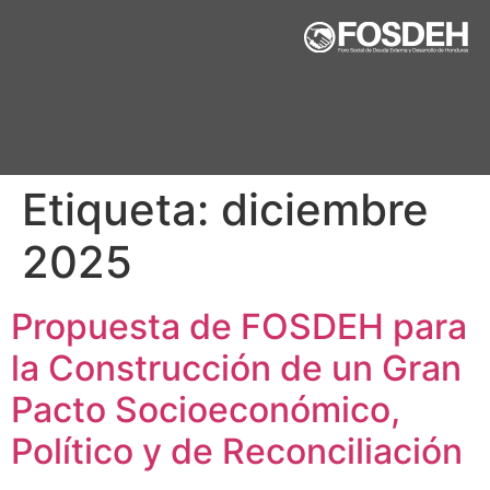
Etiqueta:
diciembre
2025
Propuesta de FOSDEH para
la Construcción de un Gran
Pacto Socioeconómico,
Político y de Reconciliación