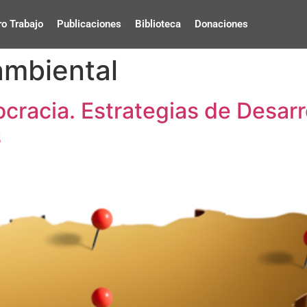
o Trabajo
Publicaciones
Biblioteca
Donaciones
 ambiental
racia. Estrategias de Desarro
s