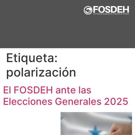
Etiqueta:
polarización
El FOSDEH ante las
Elecciones Generales 2025