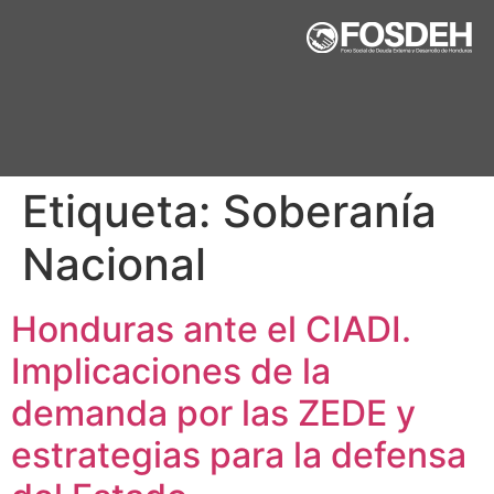
Etiqueta:
Soberanía
Nacional
Honduras ante el CIADI.
Implicaciones de la
demanda por las ZEDE y
estrategias para la defensa