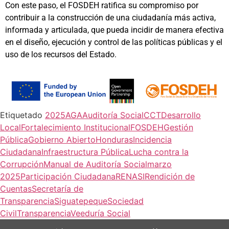
Con este paso, el FOSDEH ratifica su compromiso por
contribuir a la construcción de una ciudadanía más activa,
informada y articulada, que pueda incidir de manera efectiva
en el diseño, ejecución y control de las políticas públicas y el
uso de los recursos del Estado.
Etiquetado
2025
AGA
Auditoría Social
CCT
Desarrollo
Local
Fortalecimiento Institucional
FOSDEH
Gestión
Pública
Gobierno Abierto
Honduras
Incidencia
Ciudadana
Infraestructura Pública
Lucha contra la
Corrupción
Manual de Auditoría Social
marzo
2025
Participación Ciudadana
RENASI
Rendición de
Cuentas
Secretaría de
Transparencia
Siguatepeque
Sociedad
Civil
Transparencia
Veeduría Social