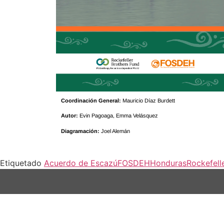
Coordinación General:
Mauricio Díaz Burdett
Autor:
Evin Pagoaga, Emma Velásquez
Diagramación:
Joel Alemán
Etiquetado
Acuerdo de Escazú
FOSDEH
Honduras
Rockefell