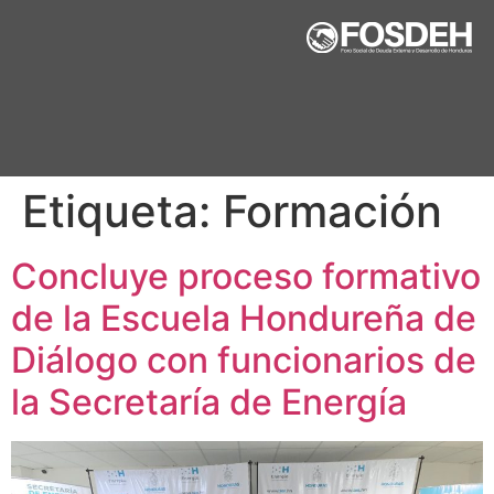
Etiqueta:
Formación
Concluye proceso formativo
de la Escuela Hondureña de
Diálogo con funcionarios de
la Secretaría de Energía