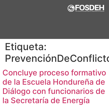
Etiqueta:
PrevenciónDeConflict
Concluye proceso formativo
de la Escuela Hondureña de
Diálogo con funcionarios de
la Secretaría de Energía