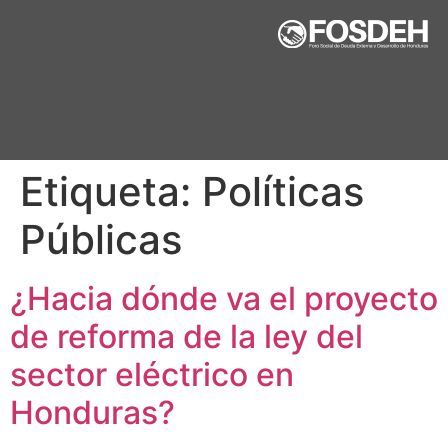
Etiqueta:
Políticas
Públicas
¿Hacia dónde va el proyecto
de reforma de la ley del
sector eléctrico en
Honduras?