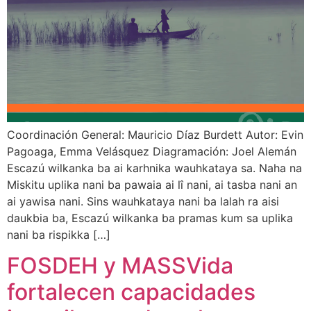
Coordinación General: Mauricio Díaz Burdett Autor: Evin
Pagoaga, Emma Velásquez Diagramación: Joel Alemán
Escazú wilkanka ba ai karhnika wauhkataya sa. Naha na
Miskitu uplika nani ba pawaia ai lî nani, ai tasba nani an
ai yawisa nani. Sins wauhkataya nani ba lalah ra aisi
daukbia ba, Escazú wilkanka ba pramas kum sa uplika
nani ba rispikka […]
FOSDEH y MASSVida
fortalecen capacidades